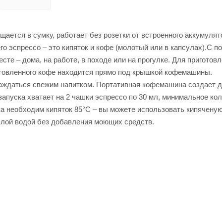
щается в сумку, работает без розетки от встроенного аккумулят
го эспрессо – это кипяток и кофе (молотый или в капсулах).С 
те – дома, на работе, в походе или на прогулке. Для приготов
готовленного кофе находится прямо под крышкой кофемашины.
лаждаться свежим напитком. Портативная кофемашина создает 
запуска хватает на 2 чашки эспрессо по 30 мл, минимальное ко
ка необходим кипяток 85°С – вы можете использовать кипяченую
плой водой без добавления моющих средств.