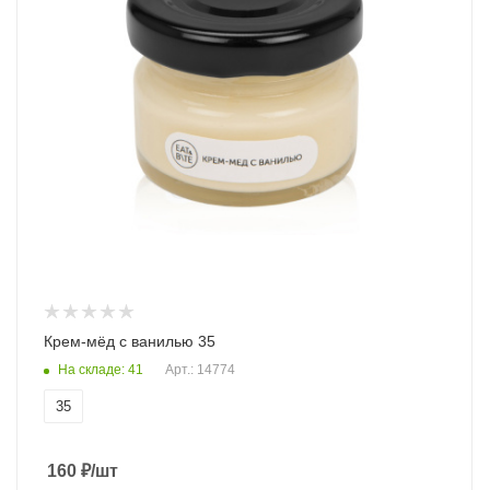
Крем-мёд с ванилью 35
На складе: 41
Арт.: 14774
35
160
₽
/шт