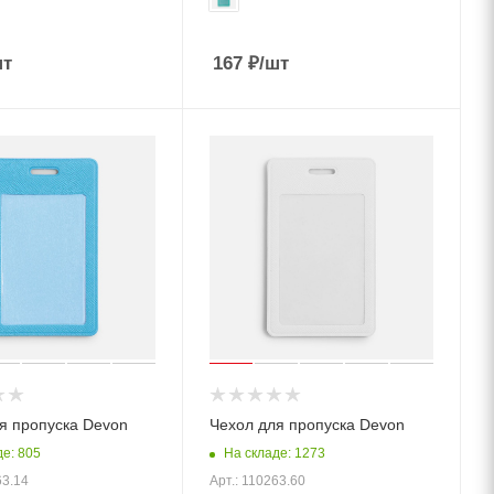
шт
167
₽
/шт
я пропуска Devon
Чехол для пропуска Devon
де: 805
На складе: 1273
63.14
Арт.: 110263.60