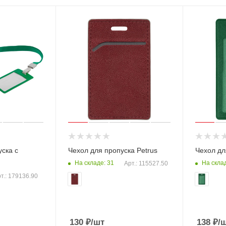
ска с
Чехол для пропуска Petrus
Чехол дл
На складе: 31
На склад
Арт.: 115527.50
т.: 179136.90
130
₽
/шт
138
₽
/