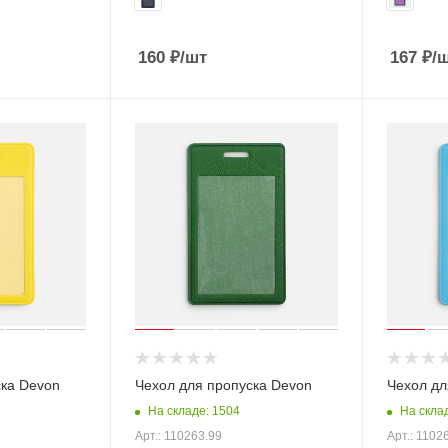
160
₽
/шт
167
₽
/
ска Devon
Чехол для пропуска Devon
Чехол дл
На складе: 1504
На скла
Арт.: 110263.99
Арт.: 1102