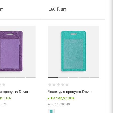
шт
160
₽
/шт
я пропуска Devon
Чехол для пропуска Devon
де: 1166
На складе: 2094
63.70
Арт.: 110263.49