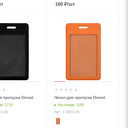
шт
160
₽
/шт
я пропуска Dorset
Чехол для пропуска Dorset
де: 1710
На складе: 1185
72.30
Арт.: 173872.20