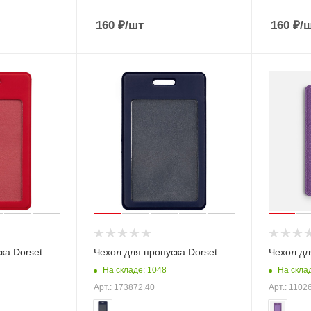
160
₽
/шт
160
₽
/
ка Dorset
Чехол для пропуска Dorset
Чехол дл
На складе: 1048
На скла
Арт.: 173872.40
Арт.: 1102