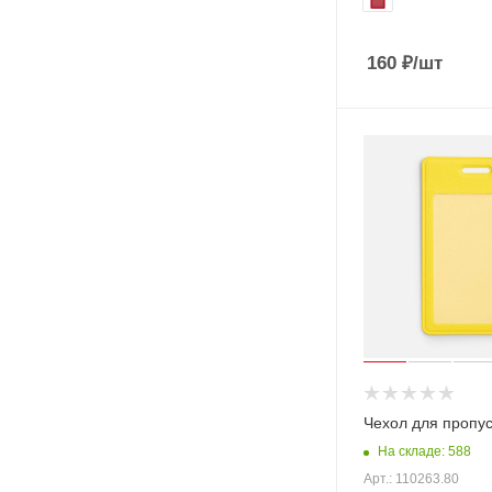
160
₽
/шт
Чехол для пропу
На складе: 588
Арт.: 110263.80