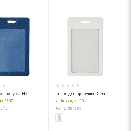
я пропуска Hit
Чехол для пропуска Dorset
де: 8687
На складе: 1134
63.40
Арт.: 173872.60