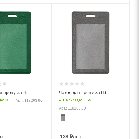
я пропуска Hit
Чехол для пропуска Hit
е: 20
На складе: 1159
Арт.: 118263.90
Арт.: 118263.10
шт
138
₽
/шт