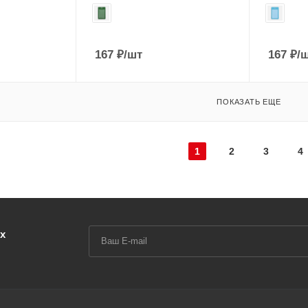
167
₽
/шт
167
₽
/
ПОКАЗАТЬ ЕЩЕ
1
2
3
4
х