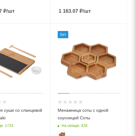
7
₽
/шт
1 163.07
₽
/шт
Хит
я суши со сланцевой
Менажница соты с одной
aki
соусницей Соты
де: 1733
На складе: 428