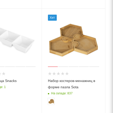
Хит
ца Snacks
Набор костеров-менажниц в
форме пазла Sota
е: 1
На складе: 837