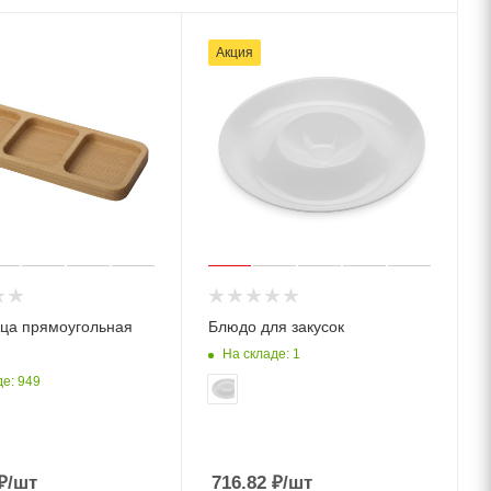
Акция
ца прямоугольная
Блюдо для закусок
На складе: 1
де: 949
₽
/шт
716.82
₽
/шт