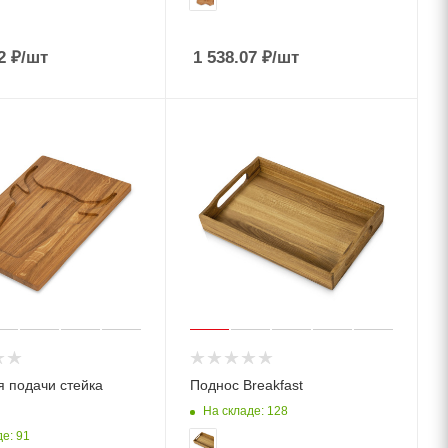
2
₽
/шт
1 538.07
₽
/шт
я подачи стейка
Поднос Breakfast
На складе: 128
е: 91