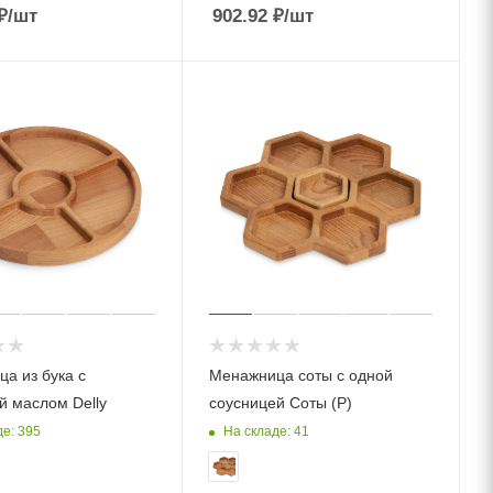
₽
/шт
902.92
₽
/шт
а из бука с
Менажница соты с одной
й маслом Delly
соусницей Соты (Р)
де: 395
На складе: 41