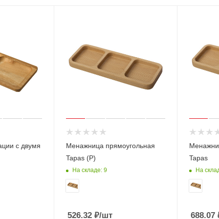
ации с двумя
Менажница прямоугольная
Менажни
Tapas (P)
Tapas
На складе: 9
На скла
526.32
₽
/шт
688.07