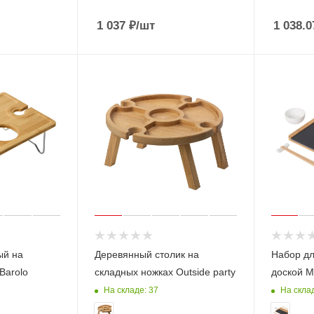
1 037
₽
/шт
1 038.0
ый на
Деревянный столик на
Набор дл
Barolo
складных ножках Outside party
доской M
На складе: 37
На скла