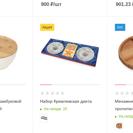
900
₽
/шт
901.23
Акция
Хит
бамбуковой
Набор Кремлевская диета
Менажниц
й
пропитко
На складе: 20
На скла