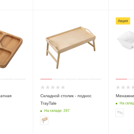
Акция
атная
Складной столик - поднос
Менажни
TrayTale
На склад
На складе: 297