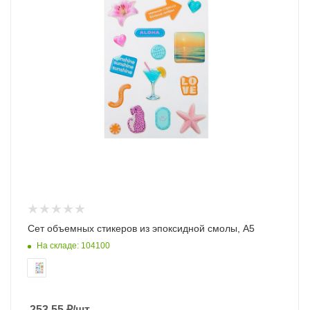
Сет объемных стикеров из эпоксидной смолы, А5
На складе: 104100
253.55
₽
/шт