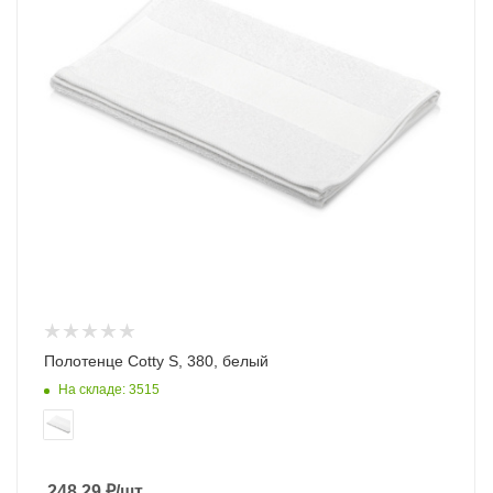
Полотенце Cotty S, 380, белый
На складе: 3515
248.29
₽
/шт