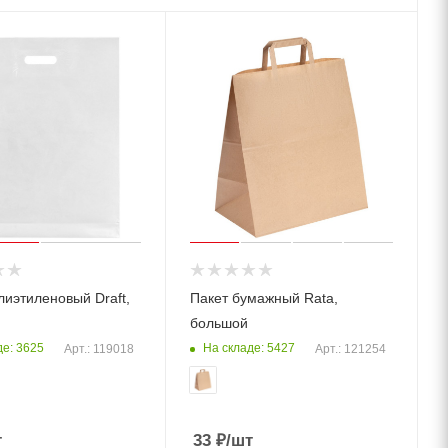
лиэтиленовый Draft,
Пакет бумажный Rata,
большой
де: 3625
На складе: 5427
Арт.: 119018
Арт.: 121254
т
33
₽
/шт