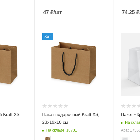
47
₽
/шт
74.25
₽
Хит
 Kraft XS,
Пакет подарочный Kraft XS,
Пакет «К
23x19x10 см
На скла
На складе: 18731
Арт.: 1755