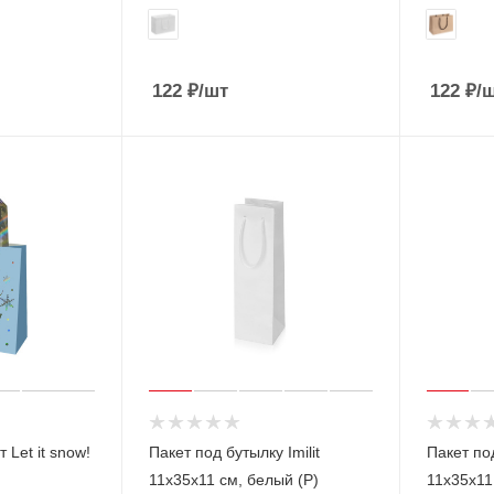
122
₽
/шт
122
₽
/
Let it snow!
Пакет под бутылку Imilit
Пакет под
11х35х11 см, белый (Р)
11х35х11