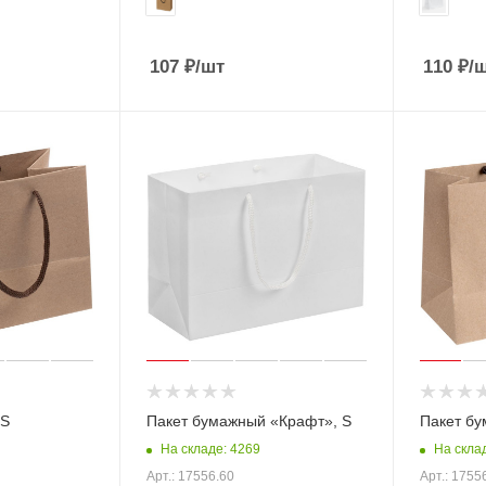
107
₽
/шт
110
₽
/
XS
Пакет бумажный «Крафт», S
Пакет бу
На складе: 4269
На скла
Арт.: 17556.60
Арт.: 1755