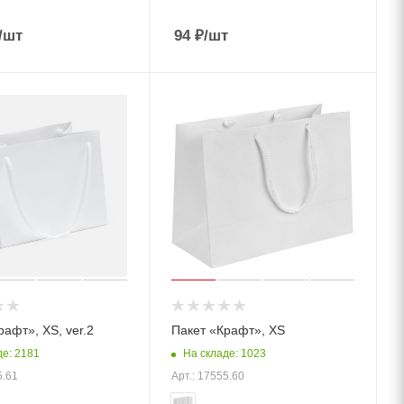
/шт
94
₽
/шт
рафт», XS, ver.2
Пакет «Крафт», XS
де: 2181
На складе: 1023
5.61
Арт.: 17555.60