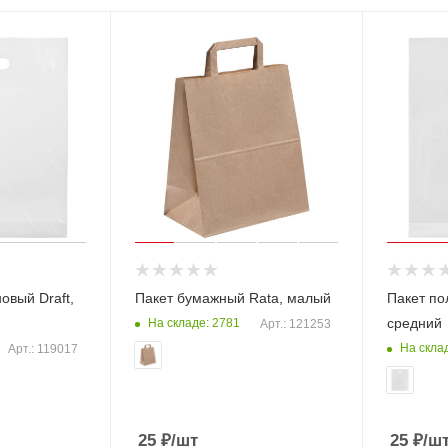
овый Draft,
Пакет бумажный Rata, малый
Пакет по
средний
На складе: 2781
Арт.: 121253
На скла
Арт.: 119017
25
₽
/шт
25
₽
/ш