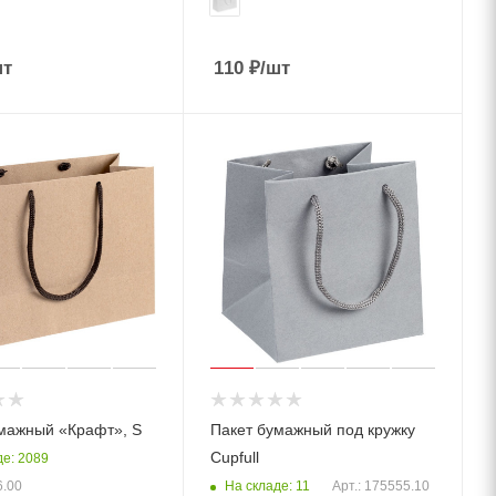
шт
110
₽
/шт
мажный «Крафт», S
Пакет бумажный под кружку
Cupfull
де: 2089
На складе: 11
6.00
Арт.: 175555.10