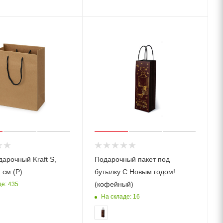
дарочный Kraft S,
Подарочный пакет под
 см (Р)
бутылку С Новым годом!
(кофейный)
де: 435
На складе: 16