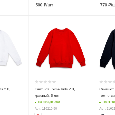
500
₽
/шт
770
₽
/
s 2.0,
Свитшот Toima Kids 2.0,
Свитшот T
красный, 6 лет
темно-си
На складе: 350
На скла
Арт.: 116210.50
Арт.: 1162