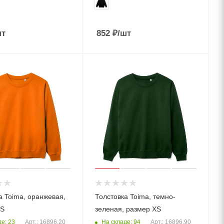
шт
852
₽
/шт
а Toima, оранжевая,
Толстовка Toima, темно-
XS
зеленая, размер XS
е: 23
На складе: 94
Арт.: 16896.20
Арт.: 16896.90