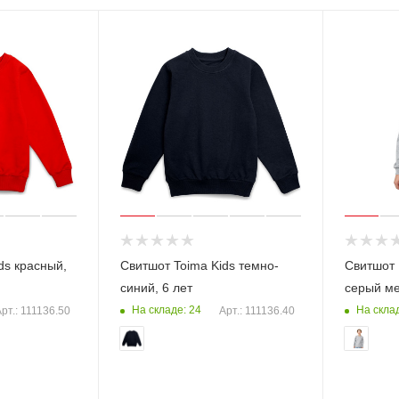
ds красный,
Свитшот Toima Kids темно-
Свитшот 
синий, 6 лет
серый м
На складе: 24
На склад
рт.: 111136.50
Арт.: 111136.40