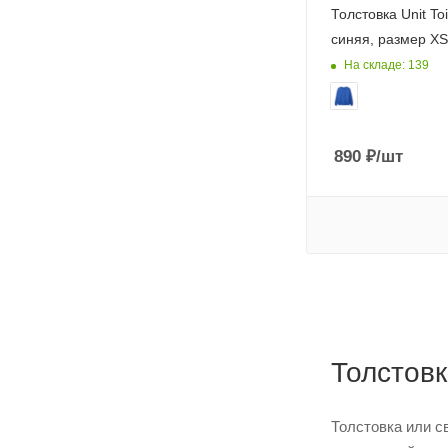
Толстовка Unit To
синяя, размер XS
На складе: 139
890
₽
/шт
Толстовк
Толстовка или с