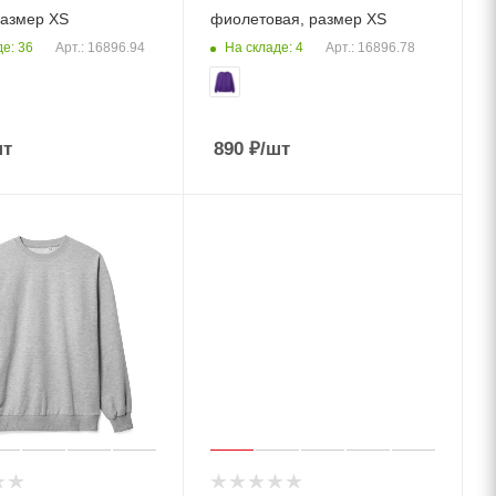
размер XS
фиолетовая, размер XS
е: 36
На складе: 4
Арт.: 16896.94
Арт.: 16896.78
шт
890
₽
/шт