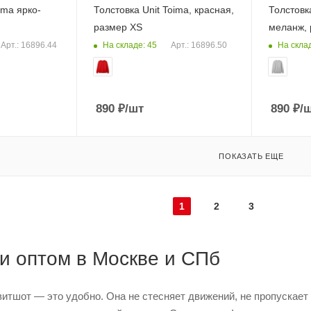
ima ярко-
Толстовка Unit Toima, красная,
Толстовк
размер XS
меланж, 
На складе: 45
На скла
Арт.: 16896.44
Арт.: 16896.50
890
₽
/шт
890
₽
/
ПОКАЗАТЬ ЕЩЕ
1
2
3
и оптом в Москве и СПб
витшот — это удобно. Она не стесняет движений, не пропускает 