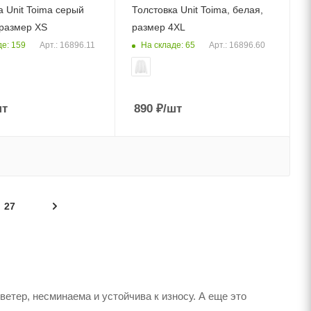
а Unit Toima серый
Толстовка Unit Toima, белая,
размер XS
размер 4XL
де: 159
На складе: 65
Арт.: 16896.11
Арт.: 16896.60
шт
890
₽
/шт
27
ветер, несминаема и устойчива к износу. А еще это