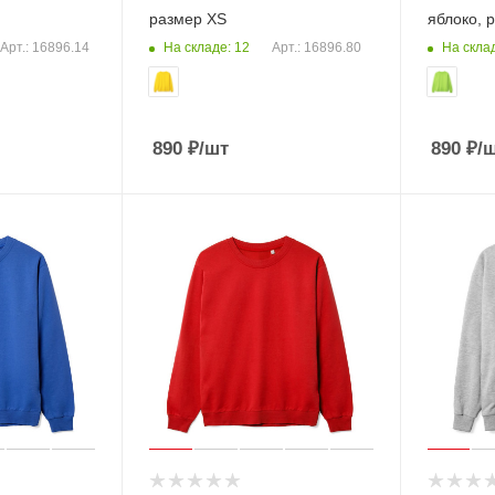
размер XS
яблоко, 
На складе: 12
На склад
Арт.: 16896.14
Арт.: 16896.80
890
₽
/шт
890
₽
/