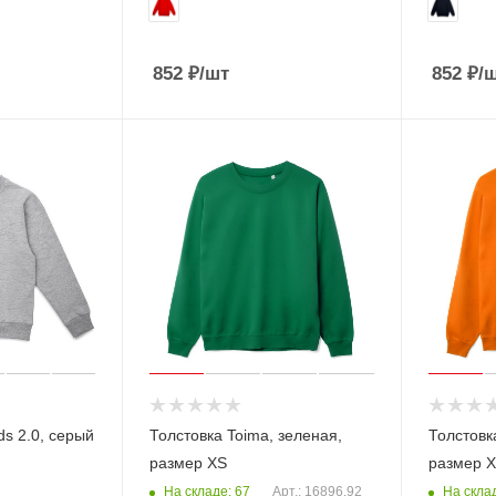
852
₽
/шт
852
₽
/
ds 2.0, серый
Толстовка Toima, зеленая,
Толстовк
размер XS
размер 
На складе: 67
На склад
Арт.: 16896.92