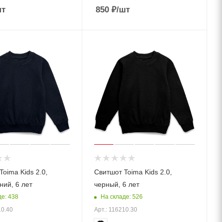
шт
850
₽
/шт
oima Kids 2.0,
Свитшот Toima Kids 2.0,
ний, 6 лет
черный, 6 лет
де: 438
На складе: 526
10.40
Арт.: 116210.30