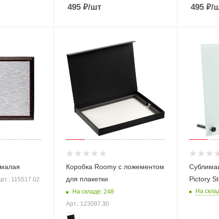
495
₽
/шт
495
₽
/
 малая
Коробка Roomy с ложементом
Сублимац
для плакетки
Pictory S
рт.: 115517.02
На склад
На складе: 248
Арт.: 123097.30