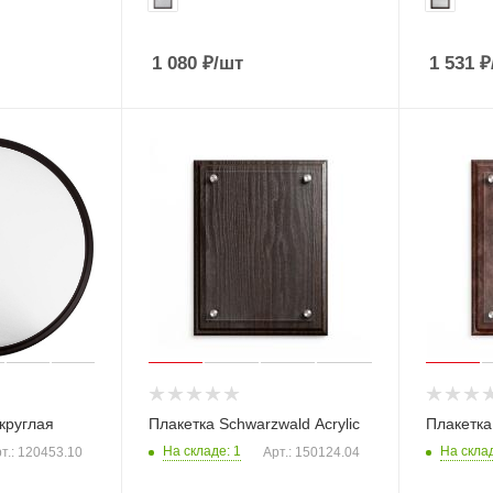
1 080
₽
/шт
1 531
₽
 круглая
Плакетка Schwarzwald Acrylic
Плакетка 
На складе: 1
На склад
т.: 120453.10
Арт.: 150124.04