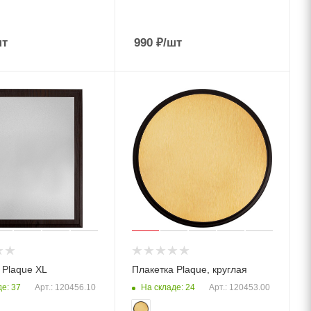
шт
990
₽
/шт
 Plaque XL
Плакетка Plaque, круглая
е: 37
На складе: 24
Арт.: 120456.10
Арт.: 120453.00