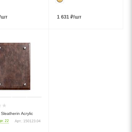
/шт
1 631
₽
/шт
Sleatherin Acrylic
е: 22
Арт.: 150123.04