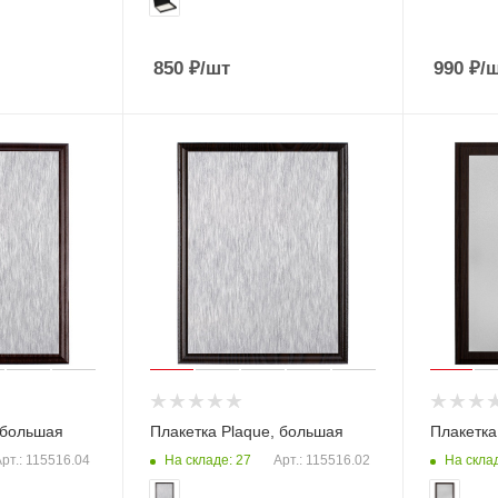
850
₽
/шт
990
₽
/
 большая
Плакетка Plaque, большая
Плакетка
На складе: 27
На склад
рт.: 115516.04
Арт.: 115516.02