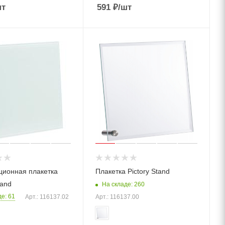
шт
591
₽
/шт
ионная плакетка
Плакетка Pictory Stand
tand
На складе: 260
е: 61
Арт.: 116137.02
Арт.: 116137.00