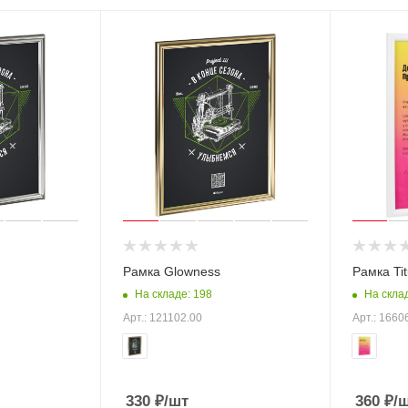
Рамка Glowness
Рамка Tit
На складе: 198
На скла
Арт.: 121102.00
Арт.: 1660
330
₽
/шт
360
₽
/