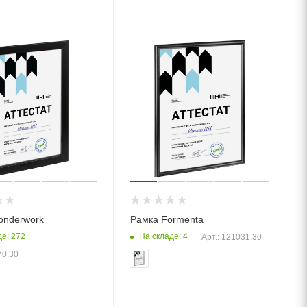
onderwork
Рамка Formenta
де: 272
На складе: 4
Арт.: 121031.30
70.30