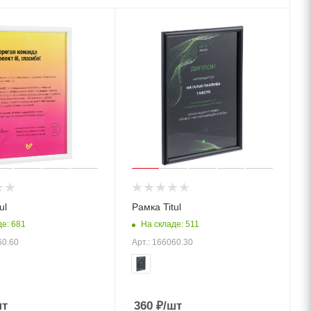
ul
Рамка Titul
де: 681
На складе: 511
60.60
Арт.: 166060.30
шт
360
₽
/шт