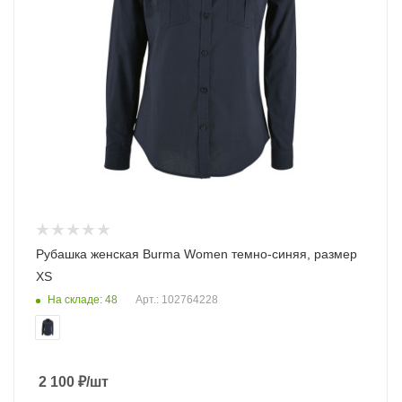
Рубашка женская Burma Women темно-синяя, размер
XS
На складе: 48
Арт.: 102764228
2 100
₽
/шт