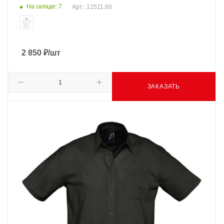
На складе: 7
Арт.: 12511.60
2 850
₽
/шт
ЗАКАЗАТЬ