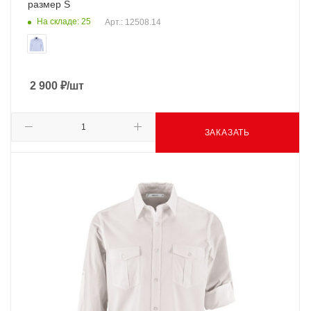
размер S
На складе: 25
Арт.: 12508.14
2 900
₽
/шт
ЗАКАЗАТЬ