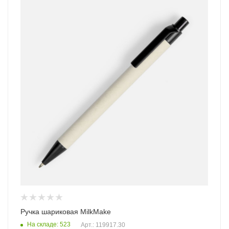
Ручка шариковая MilkMake
На складе: 523
Арт.: 119917.30