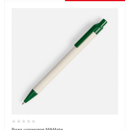
Ручка шариковая MilkMake