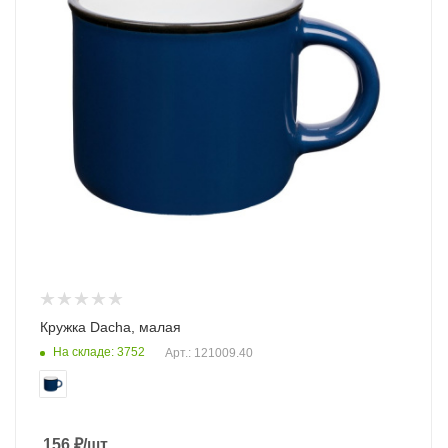
Кружка Dacha, малая
На складе: 3752
Арт.: 121009.40
156
₽
/шт