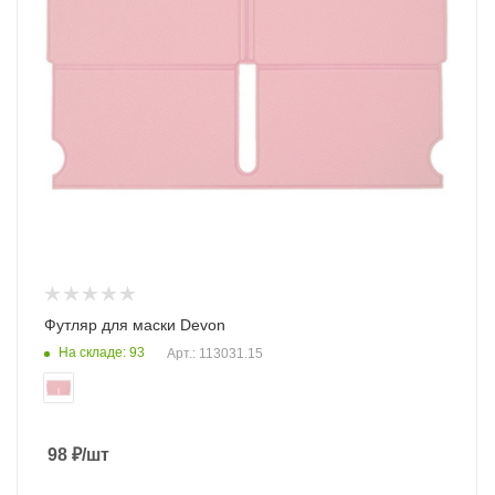
Футляр для маски Devon
На складе: 93
Арт.: 113031.15
98
₽
/шт