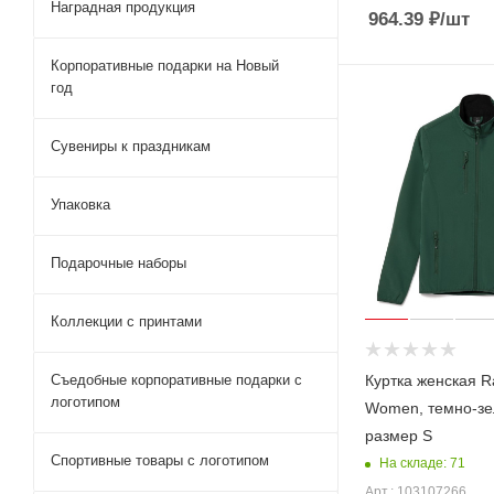
Наградная продукция
964.39
₽
/шт
Корпоративные подарки на Новый
год
Сувениры к праздникам
Упаковка
Подарочные наборы
Коллекции с принтами
Куртка женская R
Съедобные корпоративные подарки с
логотипом
Women, темно-зе
размер S
Спортивные товары с логотипом
На складе: 71
Арт.: 103107266