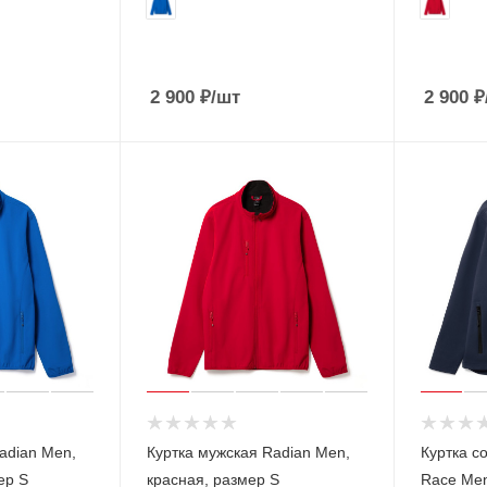
2 900
₽
/шт
2 900
₽
adian Men,
Куртка мужская Radian Men,
Куртка с
ер S
красная, размер S
Race Men