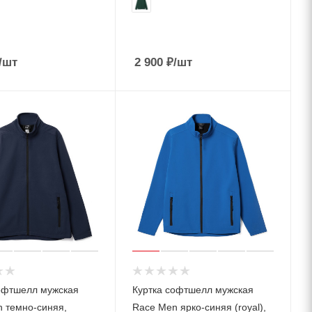
/шт
2 900
₽
/шт
офтшелл мужская
Куртка софтшелл мужская
 темно-синяя,
Race Men ярко-синяя (royal),