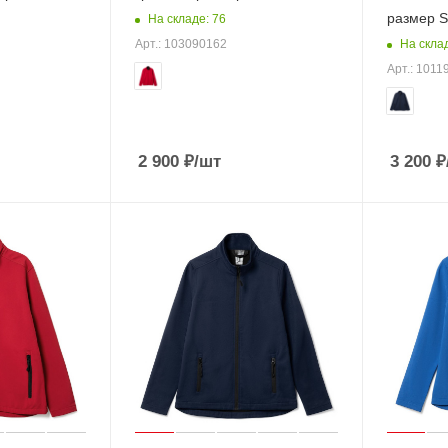
размер S
На складе: 76
На скла
Арт.: 103090162
Арт.: 1011
2 900
₽
/шт
3 200
₽