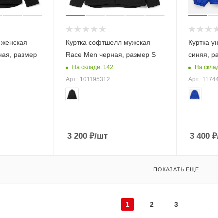
 женская
Куртка софтшелл мужская
Куртка ун
ая, размер
Race Men черная, размер S
синяя, р
На складе: 142
На скла
Арт.: 101195312
Арт.: 1174
3 200
₽
/шт
3 400
₽
ПОКАЗАТЬ ЕЩЕ
1
2
3