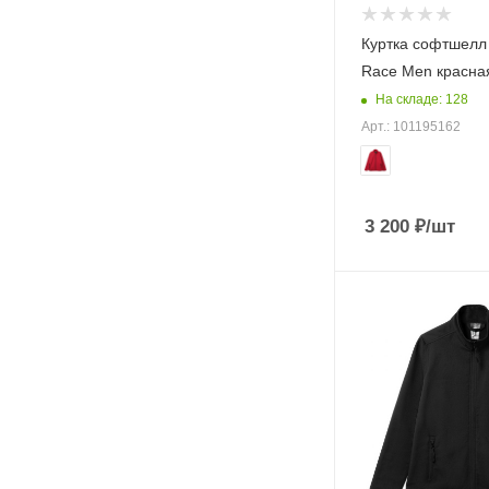
Куртка софтшелл
Race Men красна
На складе: 128
Арт.: 101195162
3 200
₽
/шт