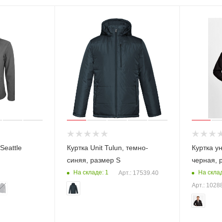
Seattle
Куртка Unit Tulun, темно-
Куртка у
синяя, размер S
черная, 
На складе: 1
На склад
Арт.: 17539.40
Арт.: 1028