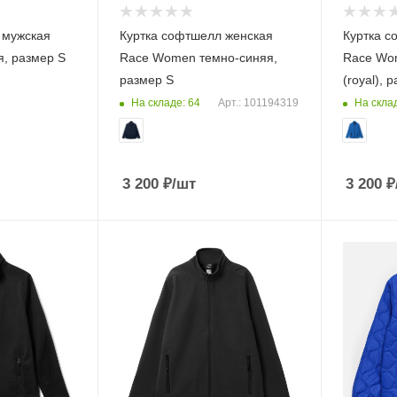
 мужская
Куртка софтшелл женская
Куртка с
я, размер S
Race Women темно-синяя,
Race Wo
размер S
(royal), 
На складе: 64
На склад
Арт.: 101194319
3 200
₽
/шт
3 200
₽