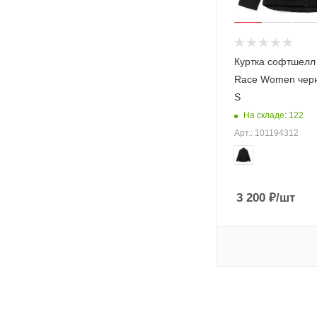
Куртка софтшелл
Race Women черн
S
На складе: 122
Арт.: 101194312
3 200
₽
/шт