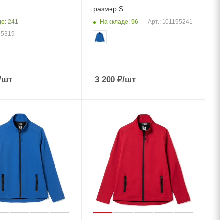
размер S
де: 241
На складе: 96
Арт.: 101195241
95319
/шт
3 200
₽
/шт