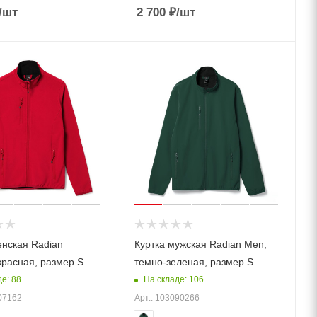
/шт
2 700
₽
/шт
енская Radian
Куртка мужская Radian Men,
расная, размер S
темно-зеленая, размер S
е: 88
На складе: 106
07162
Арт.: 103090266