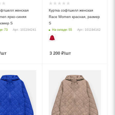
офтшелл женская
Куртка софтшелл женская
men ярко-синяя
Race Women красная, размер
размер S
S
е: 73
На складе: 55
Арт.: 101194241
Арт.: 101194162
/шт
3 200
₽
/шт