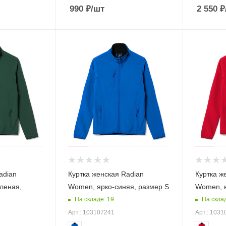
990
₽
/шт
2 550
₽
adian
Куртка женская Radian
Куртка ж
леная,
Women, ярко-синяя, размер S
Women, к
На складе: 19
На склад
Арт.: 103107241
Арт.: 1031