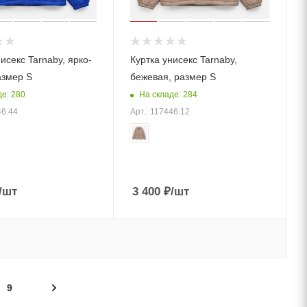
исекс Tarnaby, ярко-
Куртка унисекс Tarnaby,
азмер S
бежевая, размер S
де: 280
На складе: 284
46.44
Арт.: 117446.12
/шт
3 400
₽
/шт
9