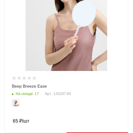
Веер Breeze Ease
На складе: 17
Арт.: 120297.60
65
₽
/шт