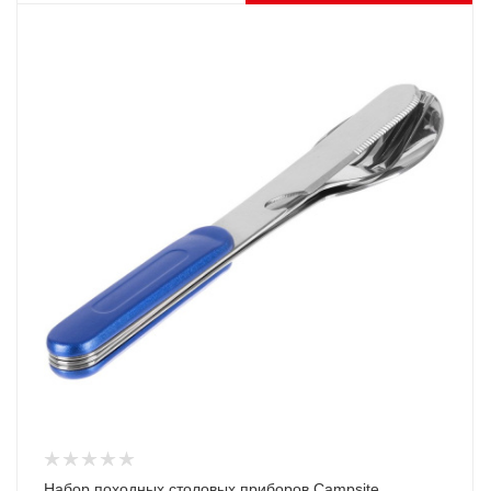
Набор походных столовых приборов Campsite