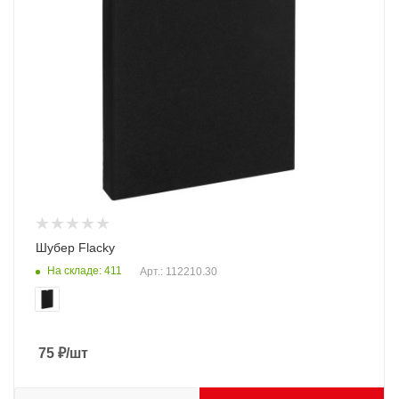
Шубер Flacky
На складе: 411
Арт.: 112210.30
75
₽
/шт