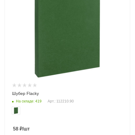
Шубер Flacky
На складе: 419
Арт.: 112210.90
58
₽
/шт