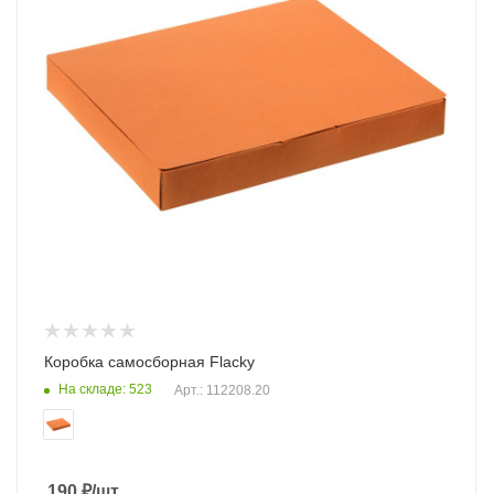
Коробка самосборная Flacky
На складе: 523
Арт.: 112208.20
190
₽
/шт