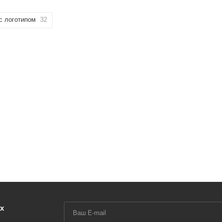
с логотипом
32
х