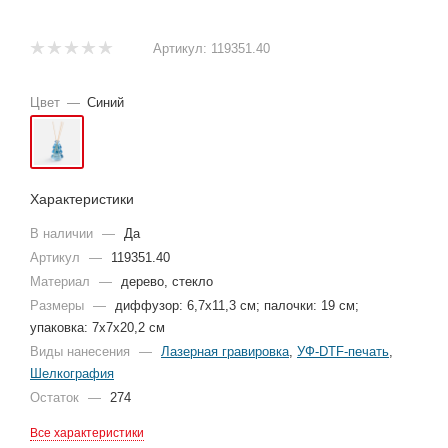
Артикул:
119351.40
Цвет
—
Синий
Характеристики
В наличии
—
Да
Артикул
—
119351.40
Материал
—
дерево, стекло
Размеры
—
диффузор: 6,7х11,3 см; палочки: 19 см;
упаковка: 7х7х20,2 см
Виды нанесения
—
Лазерная гравировка
,
УФ-DTF-печать
,
Шелкография
Остаток
—
274
Все характеристики