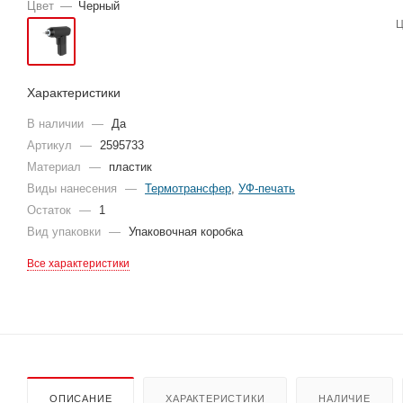
Цвет
—
Черный
Ц
Характеристики
В наличии
—
Да
Артикул
—
2595733
Материал
—
пластик
Виды нанесения
—
Термотрансфер
,
УФ-печать
Остаток
—
1
Вид упаковки
—
Упаковочная коробка
Все характеристики
ОПИСАНИЕ
ХАРАКТЕРИСТИКИ
НАЛИЧИЕ