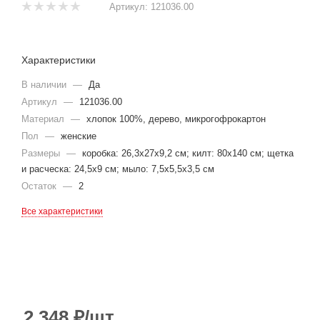
Артикул:
121036.00
Характеристики
В наличии
—
Да
Артикул
—
121036.00
Материал
—
хлопок 100%, дерево, микрогофрокартон
Пол
—
женские
Размеры
—
коробка: 26,3х27х9,2 см; килт: 80х140 см; щетка
и расческа: 24,5х9 см; мыло: 7,5х5,5х3,5 см
Остаток
—
2
Все характеристики
2 348
₽
/шт