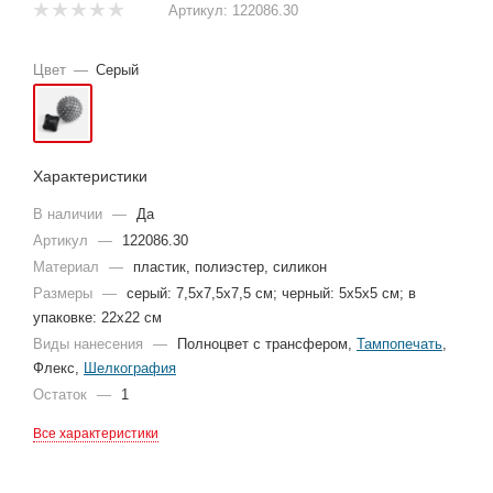
Артикул:
122086.30
Цвет
—
Серый
Характеристики
В наличии
—
Да
Артикул
—
122086.30
Материал
—
пластик, полиэстер, силикон
Размеры
—
серый: 7,5x7,5x7,5 см; черный: 5х5х5 см; в
упаковке: 22х22 см
Виды нанесения
—
Полноцвет с трансфером,
Тампопечать
,
Флекс,
Шелкография
Остаток
—
1
Все характеристики