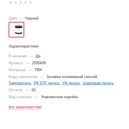
Цвет
—
Черный
Характеристики
В наличии
—
Да
Артикул
—
2595695
Материал
—
ПВХ
Виды нанесения
—
Заливка полимерной смолой,
Тампопечать
,
УФ DTF печать
,
УФ-печать
,
Цифровая печать
Остаток
—
60
Вид упаковки
—
Упаковочная коробка
Все характеристики