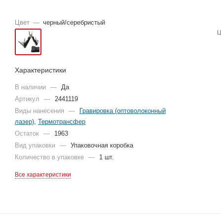
Цвет
—
черный/серебристый
Ц
Характеристики
В наличии
—
Да
Артикул
—
2441119
Виды нанесения
—
Гравировка (оптоволоконный
лазер)
,
Термотрансфер
Остаток
—
1963
Вид упаковки
—
Упаковочная коробка
Количество в упаковке
—
1 шт.
Все характеристики