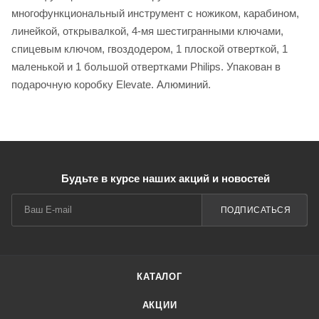
многофункциональный инструмент с ножиком, карабином,
линейкой, открывалкой, 4-мя шестигранными ключами,
спицевым ключом, гвоздодером, 1 плоской отверткой, 1
маленькой и 1 большой отвертками Philips. Упакован в
подарочную коробку Elevate. Алюминий.
Будьте в курсе наших акций и новостей
ПОДПИСАТЬСЯ
КАТАЛОГ
АКЦИИ